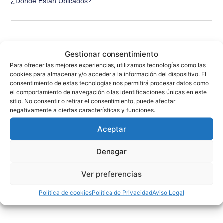
¿Dónde Están Ubicados?
¿Realizan Envíos Fuera De Valencia?
Gestionar consentimiento
Para ofrecer las mejores experiencias, utilizamos tecnologías como las
cookies para almacenar y/o acceder a la información del dispositivo. El
consentimiento de estas tecnologías nos permitirá procesar datos como
¿Puedo Solicitar Presupuesto Sin Compromiso?
el comportamiento de navegación o las identificaciones únicas en este
sitio. No consentir o retirar el consentimiento, puede afectar
negativamente a ciertas características y funciones.
¿Qué Horarios Tienen?
Aceptar
Denegar
¿Atienden A Particulares O Solo Empresas?
Ver preferencias
Política de cookies
Política de Privacidad
Aviso Legal