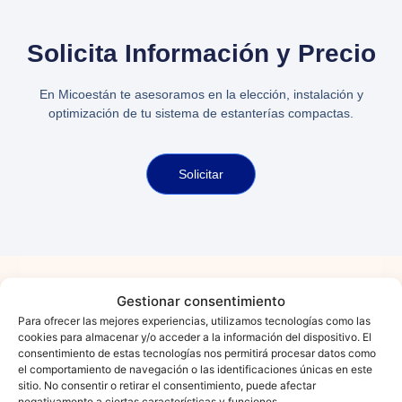
Solicita Información y Precio
En
Micoestán
te asesoramos en la elección, instalación y
optimización de tu sistema de estanterías compactas.
Solicitar
Gestionar consentimiento
¿Necesitas Asesoramiento, Un
Para ofrecer las mejores experiencias, utilizamos tecnologías como las
cookies para almacenar y/o acceder a la información del dispositivo. El
Presupuesto O Más Información
consentimiento de estas tecnologías nos permitirá procesar datos como
Sobre Nuestros Productos Y
el comportamiento de navegación o las identificaciones únicas en este
Servicios?
sitio. No consentir o retirar el consentimiento, puede afectar
negativamente a ciertas características y funciones.